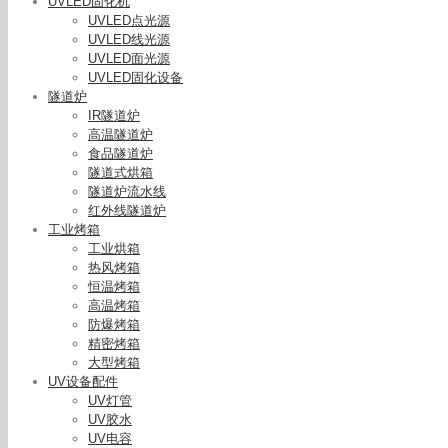
UVLED固化机
UVLED点光源
UVLED线光源
UVLED面光源
UVLED固化设备
隧道炉
IR隧道炉
高温隧道炉
食品隧道炉
隧道式烘箱
隧道炉流水线
红外线隧道炉
工业烤箱
工业烘箱
热风烤箱
恒温烤箱
高温烤箱
防爆烤箱
紫外光辐
精密烤箱
大型烤箱
UV设备配件
UV灯管
UV胶水
UV电容