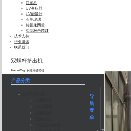
口罩机
UV变压器
UV能量计
石英玻璃
特氟龙网带
冷阴极杀菌灯
技术支持
行业资讯
联系我们
双螺杆挤出机
Home
/
Tag:
双螺杆挤出机
产品分类
UV光固化机
导
UV固化机
航
UV光固机
菜
UV固化炉
单
光固化机
UV光固化设备
首
小型UV光固机