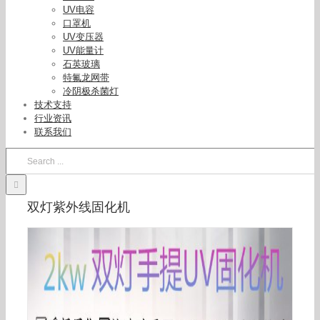
UV电容
口罩机
UV变压器
UV能量计
石英玻璃
特氟龙网带
冷阴极杀菌灯
技术支持
行业资讯
联系我们
Search
for:
双灯紫外线固化机