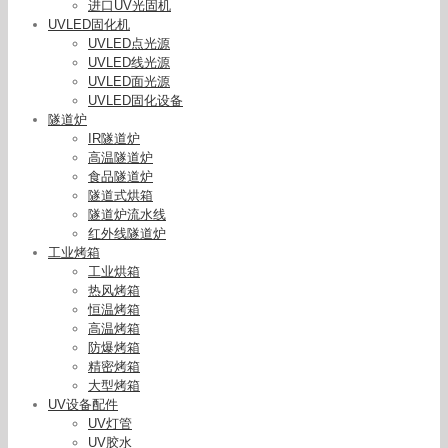
进口UV光固机
UVLED固化机
UVLED点光源
UVLED线光源
UVLED面光源
UVLED固化设备
隧道炉
IR隧道炉
高温隧道炉
食品隧道炉
隧道式烘箱
隧道炉流水线
红外线隧道炉
工业烤箱
工业烘箱
热风烤箱
恒温烤箱
高温烤箱
防爆烤箱
精密烤箱
手提式光固化机_uv光固化机小型uv光固机2000w
大型烤箱
红外线流平紫外线
UV设备配件
UV灯管
UV胶水