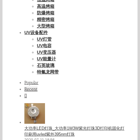
高温烤箱
防爆烤箱
精密烤箱
大型烤箱
UV设备配件
UV灯管
UV电容
UV变压器
UV能量计
石英玻璃
特氟龙网带
Popular
Recent
Comments
大功率LED灯珠_大功率1W3W紫光灯珠3D打印机固化灯
印刷用uvled紫外395nm灯珠
2020-07-11 18:56