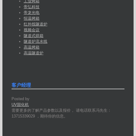
工业烤箱
帝弘科技
帝龙光电
恒温烤箱
红外线隧道炉
视频会议
隧道式烘箱
隧道炉流水线
高温烤箱
高温隧道炉
客户经理
Posted by
UV固化机
需要更多的了解产品参数以及报价， 请电话联系冯先生：
13715339029 ，期待你的信息。