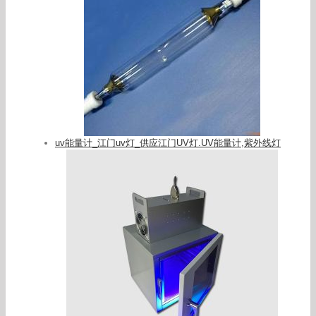
uv能量计_江门uv灯_供应江门UV灯.UV能量计,紫外线灯