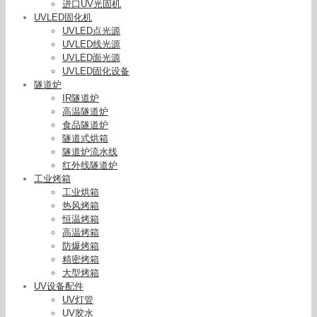
进口UV光固机
UVLED固化机
UVLED点光源
UVLED线光源
UVLED面光源
UVLED固化设备
隧道炉
IR隧道炉
高温隧道炉
食品隧道炉
隧道式烘箱
隧道炉流水线
红外线隧道炉
工业烤箱
工业烘箱
热风烤箱
恒温烤箱
高温烤箱
防爆烤箱
精密烤箱
集成电路(IC)_进口原装现货L10852光源固化uv灯
大型烤箱
UV点光源照射机LC8灯泡
UV设备配件
UV灯管
UV胶水