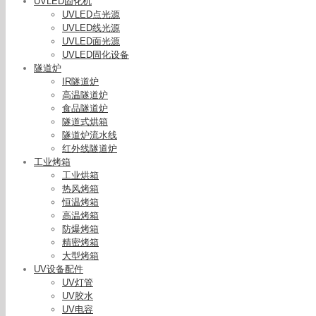
UVLED固化机
UVLED点光源
UVLED线光源
UVLED面光源
UVLED固化设备
隧道炉
IR隧道炉
高温隧道炉
食品隧道炉
隧道式烘箱
隧道炉流水线
红外线隧道炉
工业烤箱
工业烘箱
热风烤箱
恒温烤箱
高温烤箱
带式干燥
防爆烤箱
动温控8
精密烤箱
大型烤箱
UV设备配件
UV灯管
UV胶水
UV电容