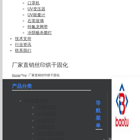
口罩机
UV变压器
UV能量计
石英玻璃
特氟龙网带
冷阴极杀菌灯
技术支持
行业资讯
联系我们
厂家直销丝印烘干固化
Home
/
Tag:
厂家直销丝印烘干固化
产品分类
UV光固化机
导
UV固化机
航
UV光固机
菜
UV固化炉
单
光固化机
UV光固化设备
首
小型UV光固机