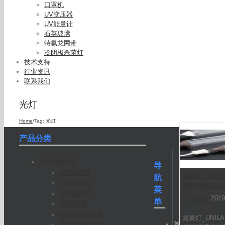
口罩机
UV变压器
UV能量计
石英玻璃
特氟龙网带
冷阴极杀菌灯
技术支持
行业资讯
联系我们
光灯
卤素灯_U
UV卤素(
Home
/
Tag:
光灯
产品分类
UV光固化机
导
UV固化机
卤素灯_UNI
航
UV光固机
(铁)灯MFUV-1
菜
UV固化炉
UV固化机
2019
单
光固化机
UV光固化设备
卤素灯_UNI
首
小型UV光固机