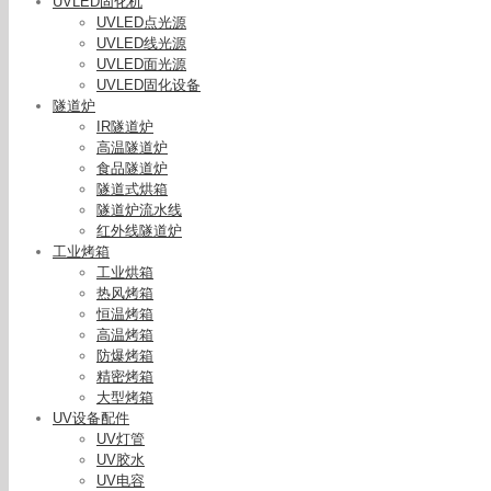
UVLED固化机
UVLED点光源
UVLED线光源
UVLED面光源
UVLED固化设备
隧道炉
IR隧道炉
高温隧道炉
食品隧道炉
隧道式烘箱
隧道炉流水线
红外线隧道炉
工业烤箱
工业烘箱
热风烤箱
恒温烤箱
高温烤箱
防爆烤箱
精密烤箱
大型烤箱
UV设备配件
UV灯管
UV胶水
UV电容