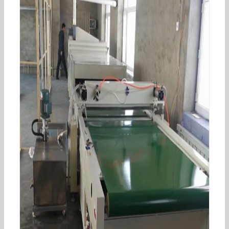
定制自动uv固化机实验室用水性uv固化机二手UV
光油固化机uv风冷固