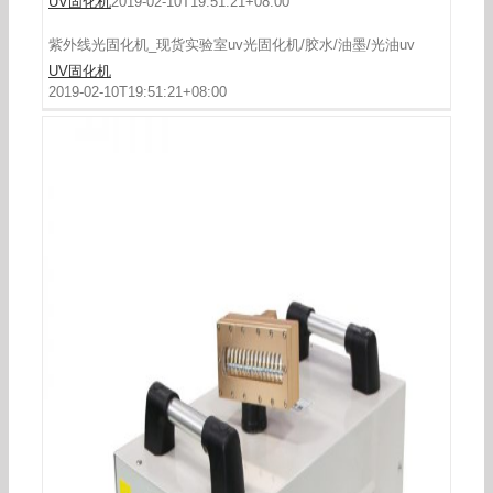
UV固化机
2019-02-10T19:51:21+08:00
紫外线光固化机_现货实验室uv光固化机/胶水/油墨/光油uv
UV固化机
2019-02-10T19:51:21+08:00