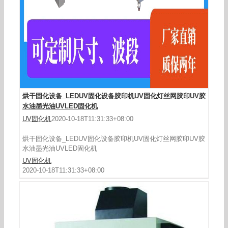
紫外线光固化机_现货实验室uv光固化机/胶水/油
墨/光油uv
烘干固化设备_LEDUV固化设备胶印机UV固化灯丝网胶印UV胶
水油墨光油UVLED固化机
UV固化机
2020-10-18T11:31:33+08:00
烘干固化设备_LEDUV固化设备胶印机UV固化灯丝网胶印UV胶
水油墨光油UVLED固化机
UV固化机
2020-10-18T11:31:33+08:00