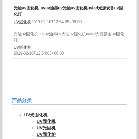
光油uv固化机_uvuv油墨uv光油uv固化机uvled光源设备uv固
化灯
UV固化机
2019-02-10T12:54:05+08:00
光油uv固化机_uvuv油墨uv光油uv固化机uvled光源设备uv固化
灯
UV固化机
2019-02-10T12:54:05+08:00
产品分类
UV光固化机
UV固化机
UV光固机
UV固化炉