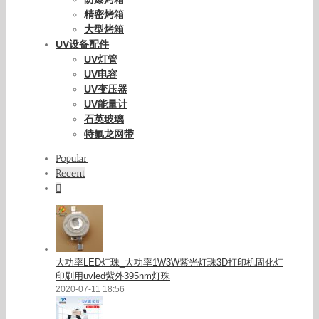
精密烤箱
大型烤箱
UV设备配件
UV灯管
UV电容
UV变压器
UV能量计
石英玻璃
特氟龙网带
Popular
Recent
Comments
大功率LED灯珠_大功率1W3W紫光灯珠3D打印机固化灯
印刷用uvled紫外395nm灯珠
2020-07-11 18:56