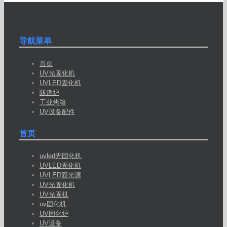
导航菜单
首页
UV光固化机
UVLED固化机
隧道炉
工业烤箱
UV设备配件
首页
uvled光固化机
UVLED固化机
UVLED面光源
UV光固化机
UV光固机
uv固化机
UV固化炉
UV设备