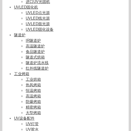
进口UV光固机
UVLED固化机
UVLED点光源
UVLED线光源
UVLED面光源
UVLED固化设备
隧道炉
IR隧道炉
高温隧道炉
食品隧道炉
隧道式烘箱
隧道炉流水线
红外线隧道炉
工业烤箱
工业烘箱
热风烤箱
恒温烤箱
高温烤箱
防爆烤箱
精密烤箱
大型烤箱
UV油墨、UV油漆、UV涂料、UV光油、UV胶水固
UV设备配件
化,干燥2KW台式UV机
UV灯管
UV胶水