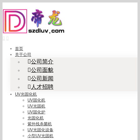
Skip
to
content
首页
关于公司
公司简介
公司面貌
公司新闻
人才招聘
UV光固化机
UV固化机
UV光固机
UV固化炉
光固化机
紫外线杀菌机
UV光固化设备
小型UV光固机