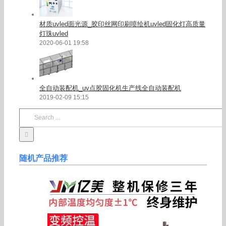
材质uvled面光源_胶印丝网印刷喷绘机uvled固化灯高质量
灯珠uvled
2020-06-01 19:58
全自动装配机_uv点胶固化机生产线全自动装配机
2019-02-09 15:15
Search
for:
随机产品推荐