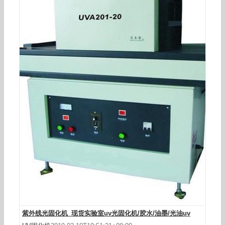
光油uv固化机_uvuv油墨uv光油uv固化机uvled光
源设备uv固化灯
紫外线光固化机_现货实验室uv光固化机/胶水/油墨/光油uv