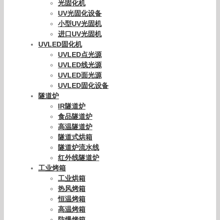
光固化机
UV光固化设备
小型UV光固机
进口UV光固机
UVLED固化机
UVLED点光源
UVLED线光源
UVLED面光源
UVLED固化设备
隧道炉
IR隧道炉
食品隧道炉
高温隧道炉
隧道式烘箱
隧道炉流水线
红外线隧道炉
工业烤箱
工业烘箱
热风烤箱
恒温烤箱
高温烤箱
防爆烤箱