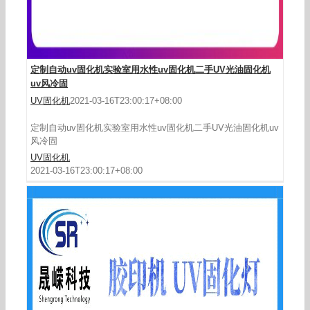
定制自动uv固化机实验室用水性uv固化机二手UV光油固化机
uv风冷固
UV固化机
2021-03-16T23:00:17+08:00
定制自动uv固化机实验室用水性uv固化机二手UV光油固化机uv
风冷固
UV固化机
2021-03-16T23:00:17+08:00