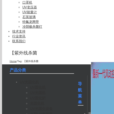
口罩机
UV变压器
UV能量计
石英玻璃
特氟龙网带
冷阴极杀菌灯
技术支持
行业资讯
联系我们
【紫外线杀菌
Home
/
Tag:
【紫外线杀菌
产品分类
UV光固化机
导
UV固化机
航
UV光固机
菜
UV固化炉
单
光固化机
UV光固化设备
首
小型UV光固机