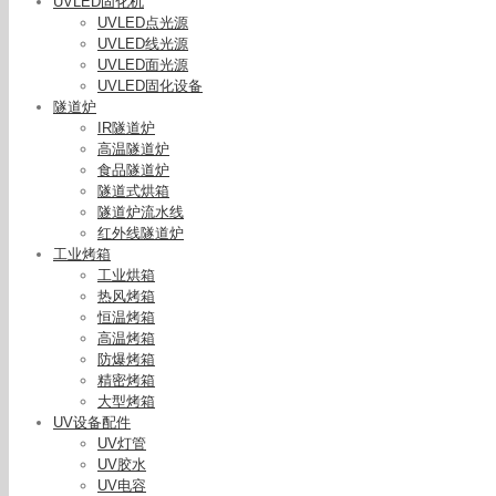
UVLED固化机
UVLED点光源
UVLED线光源
UVLED面光源
UVLED固化设备
隧道炉
IR隧道炉
高温隧道炉
食品隧道炉
隧道式烘箱
隧道炉流水线
红外线隧道炉
工业烤箱
工业烘箱
热风烤箱
恒温烤箱
其他照明
高温烤箱
控制冷阴
防爆烤箱
精密烤箱
大型烤箱
UV设备配件
UV灯管
UV胶水
UV电容