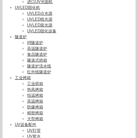
进口UV光固机
UVLED固化机
UVLED点光源
UVLED线光源
UVLED面光源
UVLED固化设备
隧道炉
IR隧道炉
高温隧道炉
食品隧道炉
隧道式烘箱
隧道炉流水线
红外线隧道炉
工业烤箱
工业烘箱
热风烤箱
恒温烤箱
高温烤箱
防爆烤箱
精密烤箱
大型烤箱
烘干生产线_厂家直隧道炉烘干生产线生物质热风
UV设备配件
炉烘箱流水线改造
UV灯管
UV胶水