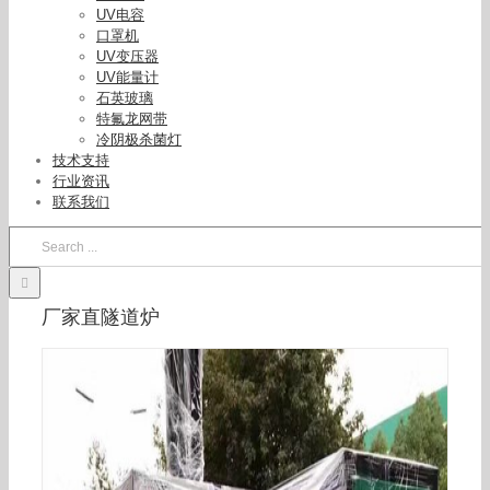
UV电容
口罩机
UV变压器
UV能量计
石英玻璃
特氟龙网带
冷阴极杀菌灯
技术支持
行业资讯
联系我们
Search
for:
厂家直隧道炉